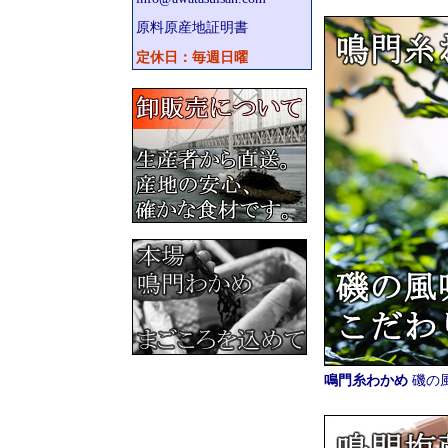
原料原産地証明書
定休日：毎週日曜
鳴門糸わかめ
磯の