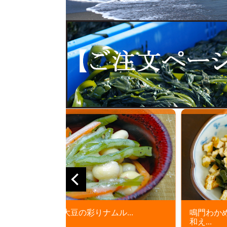
.
鳴門わかめとクルトン風油揚げの梅干し
和え...