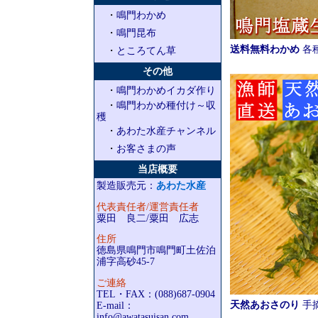
・
鳴門わかめ
・
鳴門昆布
送料無料わかめ
各
・
ところてん草
その他
・
鳴門わかめイカダ作り
・
鳴門わかめ種付け～収
穫
・
あわた水産チャンネル
・
お客さまの声
当店概要
製造販売元：
あわた水産
代表責任者/運営責任者
粟田 良二/粟田 広志
住所
徳島県鳴門市鳴門町土佐泊
浦字高砂45-7
ご連絡
TEL・FAX：(088)687-0904
天然あおさのり
手
E-mail：
info@awatasuisan.com