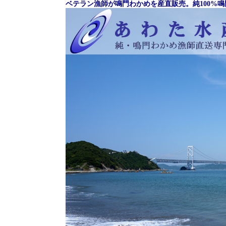
ベテラン漁師が
鳴門わかめ
を産直販売。
純100%