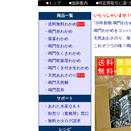
■
トップ
■
漁師案内
■
特定商取引に基づ
いらっしゃいませ！
商品一覧
“26年新物 鳴門わ
・
送料無料わかめ
ｵｽｽﾒ
鳴門わかめをコンパ
・
鳴門糸わかめ
天然あおさのり、海
・
落葉わかめ
これぞツウの味！鳴
・
鳴門生わかめ
・
鳴門生くきわかめ
・
鳴門乾燥茎わかめ
・
鳴門くき付き生わかめ
・
天然あおさのり
ｵｽｽﾒ
・
鳴門天然鯛
・
鳴門昆布
サポート
・
あわた水産Ｑ＆Ａ
・
卸売り（業務用）窓口
・
無料カタログ請求
レシピ